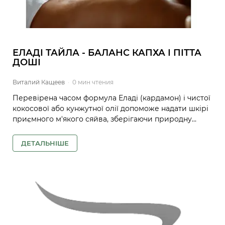
ЕЛАДІ ТАЙЛА - БАЛАНС КАПХА І ПІТТА
ДОШІ
Виталий Кащеев
·
0 мин чтения
Перевірена часом формула Еладі (кардамон) і чистої
кокосової або кунжутної олії допоможе надати шкірі
приємного м'якого сяйва, зберігаючи природну
вологість шкіри. Олію використовують для лікування
різних шкірних алергій і проблем, таких як свербіж,
ДЕТАЛЬНІШЕ
дерматит і фурункули. Олію можна використовувати
як детокс-масло під час абхаянги.