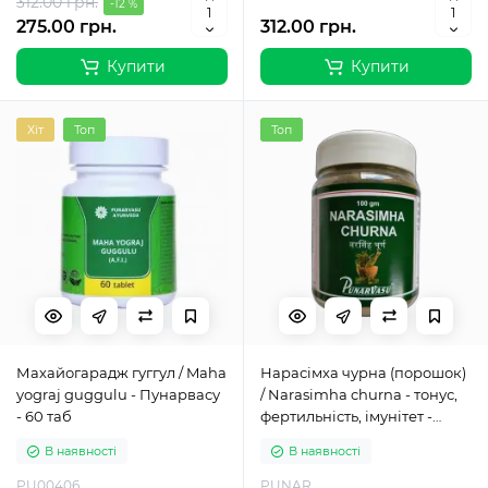
312.00 грн.
-12 %
275.00 грн.
312.00 грн.
Купити
Купити
Хіт
Топ
Топ
Махайогарадж гуггул / Maha
Нарасімха чурна (порошок)
yograj guggulu - Пунарвасу
/ Narasimha churna - тонус,
- 60 таб
фертильність, імунітет -
Пунарвасу - 100 гр
В наявності
В наявності
PU00406
PUNAR