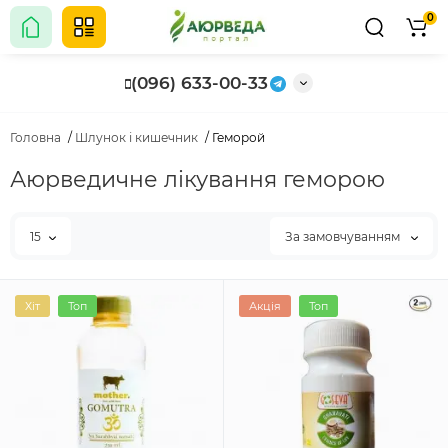
0
(096) 633-00-33
Головна
Шлунок і кишечник
Геморой
Аюрведичне лікування геморою
15
За замовчуванням
Хіт
Топ
Акція
Топ