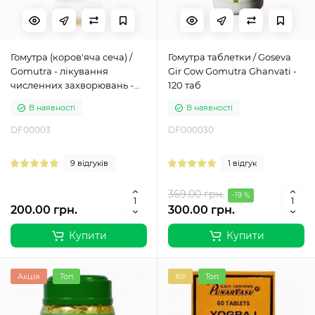
Гомутра (коров'яча сеча) /
Гомутра таблетки / Goseva
Gomutra - лікування
Gir Cow Gomutra Ghanvati -
численних захворювань -
120 таб
250 мл
В наявності
В наявності
DF00003
DF000030
9 відгуків
1 відгук
369.00 грн.
-19 %
200.00 грн.
300.00 грн.
Купити
Купити
Акція
Топ
Хіт
Топ