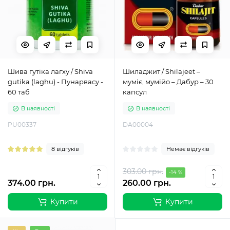
Шива гутіка лагху / Shiva
Шиладжит / Shilajeet –
gutika (laghu) - Пунарвасу -
муміє, мумійо – Дабур – 30
60 таб
капсул
В наявності
В наявності
PU00337
DA00004
8 відгуків
Немає відгуків
303.00 грн.
-14 %
374.00 грн.
260.00 грн.
Купити
Купити