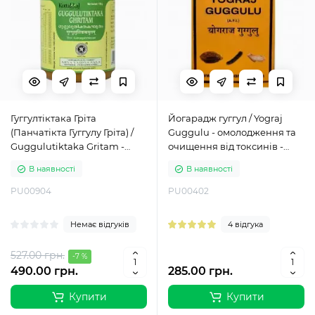
Гуггултіктака Гріта
Йогарадж гуггул / Yograj
(Панчатікта Гуггулу Гріта) /
Guggulu - омолодження та
Guggulutiktaka Gritam -
очищення від токсинів -
Коттакал - (олія) 150 гр
Пунарвасу - 60 таб
В наявності
В наявності
PU00904
PU00402
Немає відгуків
4 відгука
527.00 грн.
-7 %
490.00 грн.
285.00 грн.
Купити
Купити