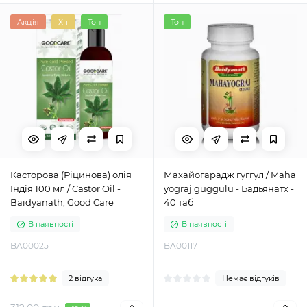
Акція
Хіт
Топ
Топ
Касторова (Ріцинова) олія
Махайогарадж гуггул / Maha
Індія 100 мл / Castor Oil -
yograj guggulu - Бадьянатх -
Baidyanath, Good Care
40 таб
В наявності
В наявності
BA00025
BA00117
2 відгука
Немає відгуків