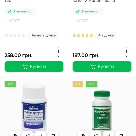
таб
forte - Хімалая - 30 гр
В наявності
В наявності
HI00023
HI00038
Немає відгуків
4 відгука
258.00 грн.
187.00 грн.
Купити
Купити
Топ
Хіт
Топ