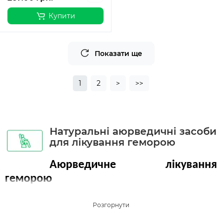
Купити
Показати ще
1
2
>
>>
Натуральні аюрведичні засоби
для лікування геморою
Аюрведичне лікування
геморою
Геморой - це набряклі вени в задньому проході або навколо
прямої кишки. Вони стають болючими, коли набухають і
запалюються. Іноді вони набрякають так, що стінки вен