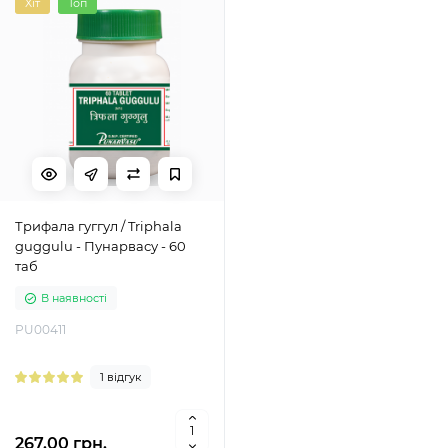
Хіт
Топ
Трифала гуггул / Triphala
guggulu - Пунарвасу - 60
таб
В наявності
PU00411
1 відгук
267.00 грн.