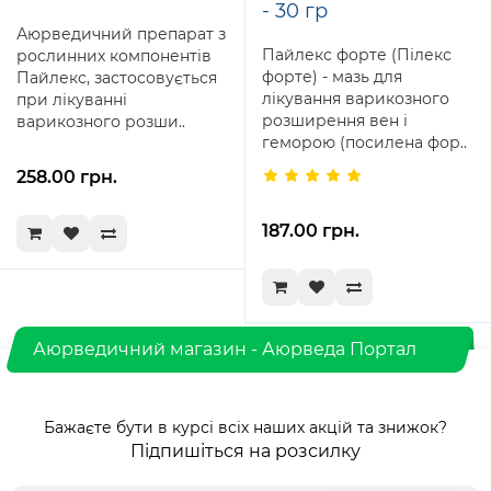
- 30 гр
Старіння
Аюрведичний препарат з
Спадковість
Пайлекс форте (Пілекс
рослинних компонентів
Низькожирова дієта
форте) - мазь для
Пайлекс, застосовується
Емоційний стрес
лікування варикозного
при лікуванні
Вагітність (через гормональні порушення)
розширення вен і
варикозного розши..
геморою (посилена фор..
Ознаки та симптоми геморою
258.00 грн.
Симптоми можуть бути різними. Іноді симптомів може не
бути, і людина може не підозрювати, що у неї геморой.
187.00 грн.
Найпоширеніший симптом - кровотеча під час
відвідування туалету для проходження випорожнень.
Гемороїдальні вузли можуть звисати і відчуватися
зовні. Часто після відвідування туалету його
Аюрведичний магазин - Аюрведа Портал
доводиться вправляти. У важких випадках його
неможливо проштовхнути назад, і він залишається
тільки зовні.
Безболісна, яскраво-червона ректальна кровотеча під
Бажаєте бути в курсі всіх наших акцій та знижок?
час або після спорожнення кишківника.
Підпишіться на розсилку
Кров зазвичай покриває кал.
Слизові виділення