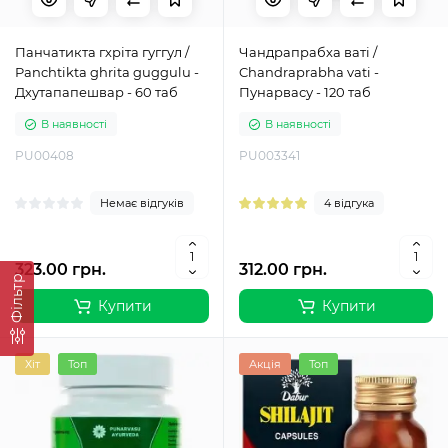
Панчатикта гхріта гуггул /
Чандрапрабха ваті /
Panchtikta ghrita guggulu -
Chandraprabha vati -
Дхутапапешвар - 60 таб
Пунарвасу - 120 таб
В наявності
В наявності
PU00408
PU003341
Немає відгуків
4 відгука
323.00 грн.
312.00 грн.
Фільтр
Купити
Купити
Хіт
Топ
Акція
Топ