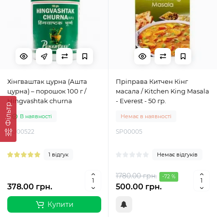
Хінгваштак цурна (Ашта
Пріправа Китчен Кінг
цурна) – порошок 100 г /
масала / Kitchen King Masala
Hingvashtak churna
- Everest - 50 гр.
Фільтр
В наявності
Немає в наявності
PU00522
SP00005
1 відгук
Немає відгуків
1780.00 грн.
-72 %
378.00 грн.
500.00 грн.
Купити