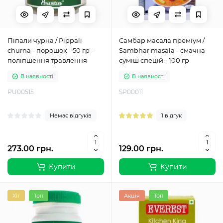
Піпали чурна / Pippali
Самбар масала преміум /
churna - порошок - 50 гр -
Sambhar masala - смачна
поліпшення травлення
суміш спецій - 100 гр
В наявності
В наявності
PU00515
SP00011
Немає відгуків
1 відгук
273.00 грн.
129.00 грн.
Купити
Купити
Хіт
Топ
Акція
Топ