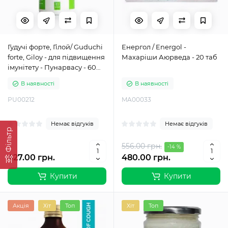
Гудучі форте, Гілой/ Guduchi
Енергол / Energol -
forte, Giloy - для підвищення
Махаріши Аюрведа - 20 таб
імунітету - Пунарвасу - 60
капс
В наявності
В наявності
PU00212
MA00033
Немає відгуків
Немає відгуків
Фільтр
556.00 грн.
-14 %
427.00 грн.
480.00 грн.
Купити
Купити
Акція
Хіт
Топ
Хіт
Топ