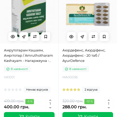
Амрутотарам Кашаям,
Аюрдефенс, Аюрдіфенс,
Амрітотар / Amruthotharam
Аюрдифенс - 20 таб /
Kashayam - Нагаржеуна -
AyurDefence
100 таб
В наявності
В наявності
VA1001
MA00036
Немає відгуків
2 відгука
419.00 грн.
320.00 грн.
-5 %
-10 %
400.00 грн.
288.00 грн.
Купити
Купити