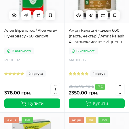
Алое Віра плюс / Aloe vera+
Амріт Калаш 4 - джем 600г
Пунарвасу - 60 капсул
(паста, нектар) / Amrit kalash
4 - антиоксидант, зміцнення
імунітету та омолодження -
В наявності
В наявності
Махаріші Аюрведа
PU00102
MA00003
2 відгука
1 відгук
2528.00 грн.
-7 %
378.00 грн.
2350.00 грн.
Купити
Купити
Акція
Топ
Акція
Хіт
Топ