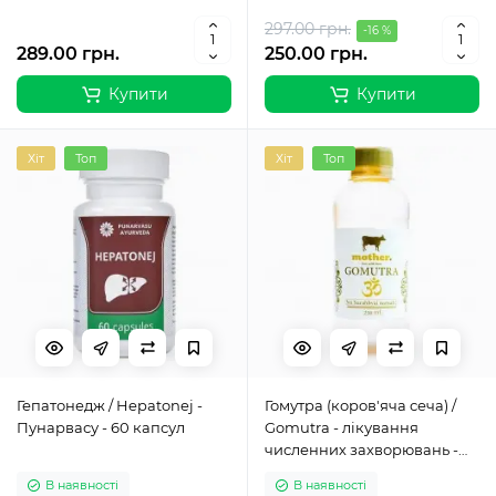
297.00 грн.
-16 %
289.00 грн.
250.00 грн.
Купити
Купити
Хіт
Топ
Хіт
Топ
Гепатонедж / Hepatonej -
Гомутра (коров'яча сеча) /
Пунарвасу - 60 капсул
Gomutra - лікування
численних захворювань -
250 мл
В наявності
В наявності