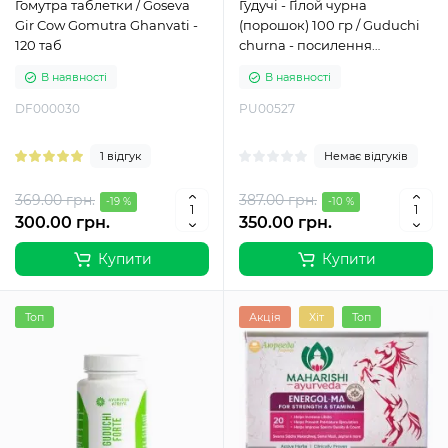
Гомутра таблетки / Goseva
Гудучі - Гілой чурна
Gir Cow Gomutra Ghanvati -
(порошок) 100 гр / Guduchi
120 таб
churna - посилення
імунітету, противірусне,
В наявності
В наявності
поліпшення травлення,
омолодження - Пунарвасу
DF000030
PU00527
1 відгук
Немає відгуків
369.00 грн.
387.00 грн.
-19 %
-10 %
300.00 грн.
350.00 грн.
Купити
Купити
Топ
Акція
Хіт
Топ