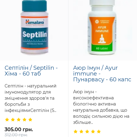
Септілін / Septilin -
Аюр Імун / Ayur
Хіма - 60 таб
immune -
Пунарвасу - 60 капс
Септілін - натуральний
Аюр імун -
імуномодулятор для
високоефективна
зміцнення здоров'я та
біологічно активна
боротьби з
натуральна добавка, що
інфекціямиСептілін (S..
володіє сильною дією на
збільше..
305.00 грн.
312.00 грн.