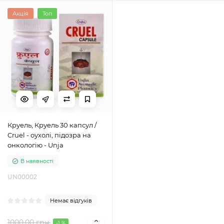
Акція
Топ
Круель, Круель 30 капсул /
Cruel - оухолі, підозра на
онкологію - Unja
В наявності
UN00002
Немає відгуків
1000.00 грн.
-1 %