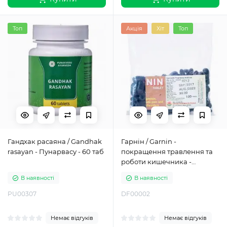
Топ
Акція
Хіт
Топ
Гандхак расаяна / Gandhak
Гарнін / Garnin -
rasayan - Пунарвасу - 60 таб
покращення травлення та
роботи кишечника -
Юнайтед - 100 таб
В наявності
В наявності
PU00307
DF00002
Немає відгуків
Немає відгуків