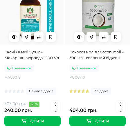
Касні / Kasni Syrup -
Кокосова олія / Coconut oil -
Махаріши аюрведа - 100 мл
500 мл - холодний віджим
В наявності
В наявності
MA00018
PU00710
Немає відгуків
2 відгука
303.00 грн.
-21 %
240.00 грн.
404.00 грн.
Купити
Купити