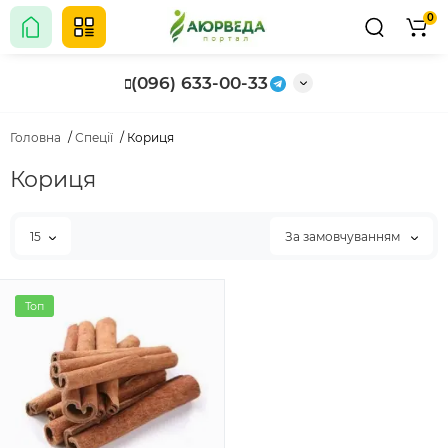
0
(096) 633-00-33
Головна
Спеції
Кориця
Кориця
15
За замовчуванням
Топ