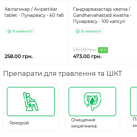
Авіпатикар / Avipattikar
Гандхарвахастаді кватха /
tablet - Пунарвасу - 60 таб
Gandharvahastadi kwatha -
Пунарвасу - 100 капсул
В наявності
В наявності
516.00 грн.
-8 %
258.00 грн.
473.00 грн.
Препарати для травлення та ШКТ
П
Очищення
Геморой
к
кишечника
г