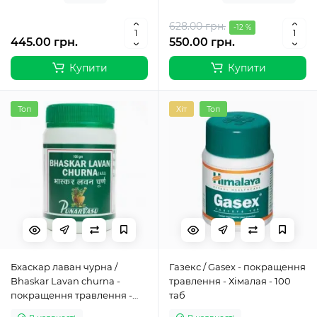
628.00 грн.
-12 %
445.00 грн.
550.00 грн.
Купити
Купити
Топ
Хіт
Топ
Бхаскар лаван чурна /
Газекс / Gasex - покращення
Bhaskar Lavan churna -
травлення - Хімалая - 100
покращення травлення -
таб
Пунарвасу - 100 гр