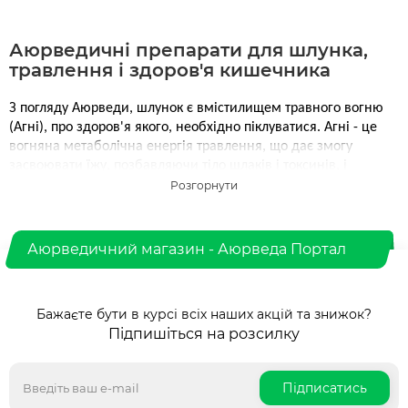
Аюрведичні препарати для шлунка,
травлення і здоров'я кишечника
З погляду Аюрведи, шлунок є вмістилищем травного вогню
(Агні), про здоров'я якого, необхідно піклуватися. Агні - це
вогняна метаболічна енергія травлення, що дає змогу
засвоювати їжу, позбавляючи тіло шлаків і токсинів, і
перетворювати щільну фізичну матерію на тонкі форми
енергії, яких потребує тіло. Джатар-агні визначає вироблення
соляної кислоти в шлунку, Бхута-агні визначає вироблення
жовчі в печінці, Клома-агні визначає вироблення ферментів
Аюрведичний магазин - Аюрведа Портал
підшлункової залози, що розщеплюють цукор, і так далі.
Природа і якість цих Агні залежать від доші людини, яка
ділиться на Вату, Пітту і Капху (Вікіпедія
)
Бажаєте бути в курсі всіх наших акцій та знижок?
Хвороби шлунка в Аюрведе
Підпишіться на розсилку
Хвороби шлунка є досить поширеною проблемою, які
Підписатись
виникають через низку причин, таких як неправильне