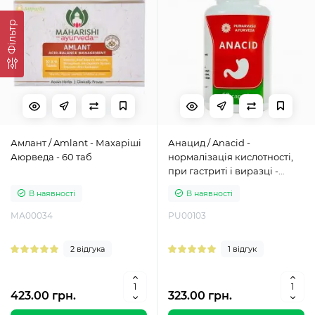
Фільтр
Амлант / Amlant - Махаріші
Анацид / Anacid -
Аюрведа - 60 таб
нормалізація кислотності,
при гастриті і виразці -
Пунарвасу - 100 таб
В наявності
В наявності
МА00034
PU00103
2 відгука
1 відгук
423.00 грн.
323.00 грн.