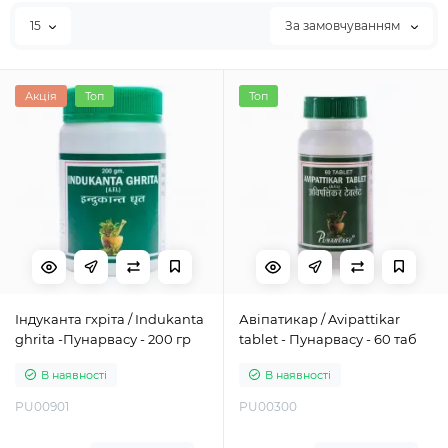
15
За замовчуванням
Акція
Топ
Топ
Індуканта гхріта / Indukanta
Авіпатикар / Avipattikar
ghrita -Пунарвасу - 200 гр
tablet - Пунарвасу - 60 таб
В наявності
В наявності
PU00901
PU00300