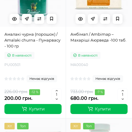
Амалакі чурна (порошок) /
Амбімап / Ambimap –
Amalaki churna - Пунарвасу
Махаріші Аюрведа -100 таб.
- 100 гр
В наявності
В наявності
PU00501
MA00040
Немає відгуків
Немає відгуків
226.00 грн.
733.00 грн.
-12 %
-7 %
200.00 грн.
680.00 грн.
Купити
Купити
Хіт
Топ
Хіт
Топ