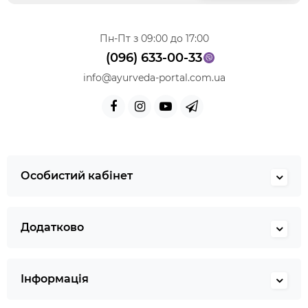
харчування, надмірне вживання шкідливих продуктів,
переїдання, малорухливий спосіб життя, стрес, вживання
хімічних препаратів, що порушують роботу шлунково-
Пн-Пт з 09:00 до 17:00
кишкового тракту.
(096) 633-00-33
Про слабке травлення можуть
info@ayurveda-portal.com.ua
розповісти наступні симптоми:
печія, відрижка, важкість після їди
нудота, блювота
відсутність апетиту
біль у ділянці шлунка
Особистий кабінет
надмірне газоутворення
диспепсія (погане перетравлення їжі)
дискомфорт у черевній ділянці, закреп або діарея
Додатково
Хвороби шлунка необхідно лікувати негайно, оскільки вони
можуть призвести до інших проблем зі здоров'ям. ШКТ
Аюрведа відновлює за допомогою комплексної методики,
яка охоплює очищення організму, лікування натуральними
Інформація
аюрведичними препаратами, зміну способу життя,
дотримання індивідуально підібраної дієти, збільшення