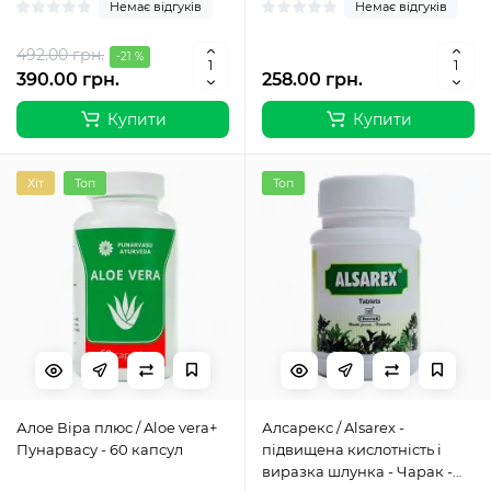
Немає відгуків
Немає відгуків
492.00 грн.
-21 %
390.00 грн.
258.00 грн.
Купити
Купити
Хіт
Топ
Топ
Алое Віра плюс / Aloe vera+
Алсарекс / Alsarex -
Пунарвасу - 60 капсул
підвищена кислотність і
виразка шлунка - Чарак -