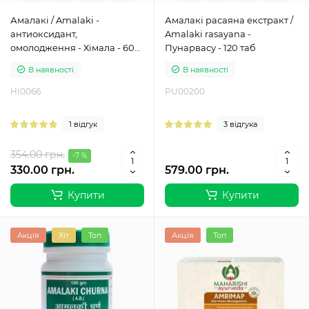
Амалакі / Amalaki -
Амалакі расаяна екстракт /
антиоксидант,
Amalaki rasayana -
омолодження - Хімала - 60
Пунарвасу - 120 таб
таблеток
В наявності
В наявності
HI0066
PU00200
1 відгук
3 відгука
354.00 грн.
-7 %
330.00 грн.
579.00 грн.
Купити
Купити
Акція
Хіт
Топ
Акція
Топ