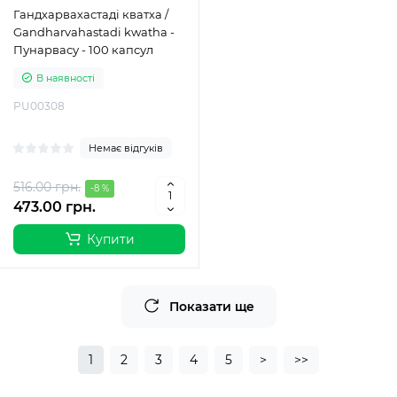
Гандхарвахастаді кватха /
Gandharvahastadi kwatha -
Пунарвасу - 100 капсул
В наявності
PU00308
Немає відгуків
516.00 грн.
-8 %
473.00 грн.
Купити
Показати ще
1
2
3
4
5
>
>>