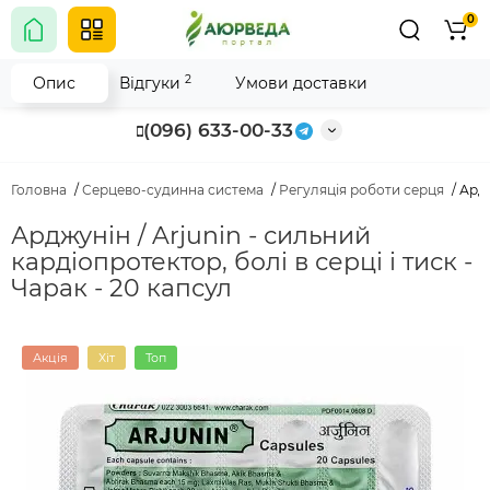
0
2
Опис
Відгуки
Умови доставки
(096) 633-00-33
Головна
Серцево-судинна система
Регуляція роботи серця
Ардж
Арджунін / Arjunin - сильний
кардіопротектор, болі в серці і тиск -
Чарак - 20 капсул
Акція
Хіт
Топ