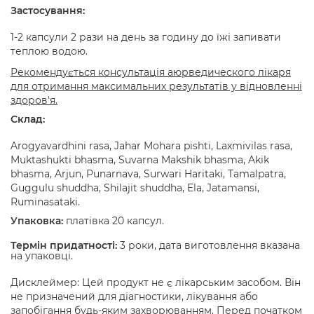
Застосування:
1-2 капсули 2 рази на день за годину до їжі запивати
теплою водою.
Рекомендується консультація аюрведического лікаря
для отримання максимальних результатів у відновленні
здоров'я.
Склад:
Arogyavardhini rasa, Jahar Mohara pishti, Laxmivilas rasa,
Muktashukti bhasma, Suvarna Makshik bhasma, Akik
bhasma, Arjun, Punarnava, Surwari Haritaki, Tamalpatra,
Guggulu shuddha, Shilajit shuddha, Ela, Jatamansi,
Ruminasataki.
Упаковка:
платівка 20 капсул.
Термін придатності:
3 роки, дата виготовлення вказана
на упаковці.
Дисклеймер: Цей продукт не є лікарським засобом. Він
не призначений для діагностики, лікування або
запобігання будь-яким захворюванням. Перед початком