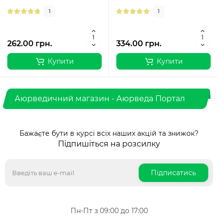
що складається з 40
такі захворювання серця,
1
1
натуральних інгредієнт..
як стено..
262.00 грн.
334.00 грн.
Купити
Купити
Аюрведичний магазин - Аюрведа Портал
Бажаєте бути в курсі всіх наших акцій та знижок?
Підпишіться на розсилку
Підписатись
Пн-Пт з 09:00 до 17:00