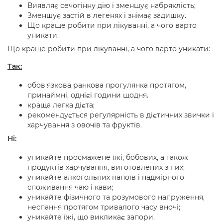
Виявляє сечогінну дію і зменшує набряклість;
Зменшує застій в легенях і знімає задишку.
Що краще робити при лікуванні, а чого варто
уникати.
Що краще робити при лікуванні, а чого варто уникати:
Так:
обов'язкова ранкова прогулянка протягом,
принаймні, однієї години щодня.
краща легка дієта;
рекомендується регулярність в дієтичних звички і
харчування з овочів та фруктів.
Ні:
уникайте просмажене їжі, бобових, а також
продуктів харчування, виготовлених з них;
уникайте алкогольних напоїв і надмірного
споживання чаю і кави;
уникайте фізичного та розумового напруження,
неспання протягом тривалого часу вночі;
уникайте їжі, що викликає запори.