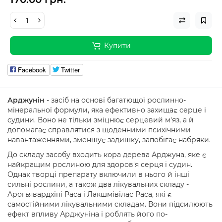
Купити
Facebook
Twitter
Арджунін
- засіб на основі багатющої рослинно-
мінеральної формули, яка ефективно захищає серце і
судини. Воно не тільки зміцнює серцевий м'яз, а й
допомагає справлятися з щоденними психічними
навантаженнями, зменшує задишку, запобігає набряки.
До складу засобу входить кора дерева Арджуна, яке є
найкращим рослиною для здоров'я серця і судин.
Однак творці препарату включили в нього й інші
сильні рослини, а також два лікувальних складу -
Арогьявардхіні Раса і Лакшмівілас Раса, які є
самостійними лікувальними складам. Вони підсилюють
ефект впливу Арджуніна і роблять його по-