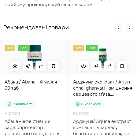
прийому проконсультуйтеся з лікарем.
Рекомендовані товари
Хіт
Топ
Хіт
Топ
Абана / Abana - Хімалая -
Арджуна екстракт / Arjun
60 таб
chhal ghanvati - зміцнення
серцевого м'яза,
кардіопротектор -
В наявності
В наявності
Пунарвасу - 120 таб
HI00001
PU00201
Абана – ефективний
Арджуна/ Arjuna екстракт
кардіопротектор
компанії Пунарвасу
рослинного походження,
благотворно впливає на