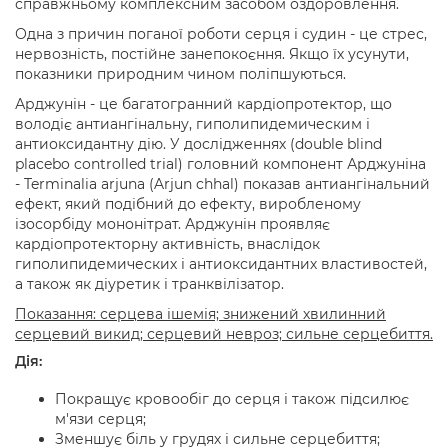
справжньому комплексним засобом оздоровлення.
Одна з причин поганої роботи серця і судин - це стрес,
нервозність, постійне занепокоєння. Якщо їх усунути,
показники природним чином поліпшуються.
Арджунін - це багатогранний кардіопротектор, що
володіє антиангінальну, гиполипидемическим і
антиоксидантну дію. У дослідженнях (double blind
placebo controlled trial) головний компонент Арджуніна
- Terminalia arjuna (Arjun chhal) показав антиангінальний
ефект, який подібний до ефекту, виробленому
ізосорбіду мононітрат. Арджунін проявляє
кардіопротекторну активність, внаслідок
гиполипидемических і антиоксидантних властивостей,
а також як діуретик і транквілізатор.
Показання: серцева ішемія; знижений хвилинний
серцевий викид; серцевий невроз; сильне серцебиття.
Дія:
Покращує кровообіг до серця і також підсилює
м'язи серця;
Зменшує біль у грудях і сильне серцебиття;