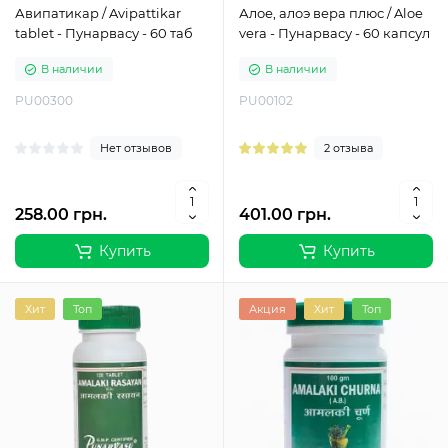
Авипатикар / Avipattikar
Алое, алоэ вера плюс / Aloe
tablet - Пунарвасу - 60 таб
vera - Пунарвасу - 60 капсул
В наличии
В наличии
PU00300
PU00102
Нет отзывов
2 отзыва
258.00 грн.
401.00 грн.
Купить
Купить
Хит
Топ
Акция
Хит
Топ