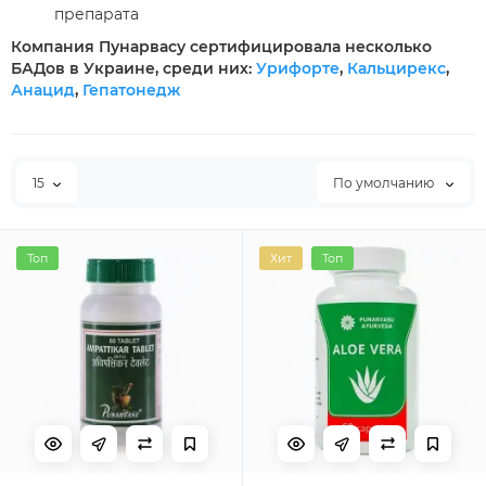
препарата
Компания Пунарвасу сертифицировала несколько
БАДов в Украине, среди них:
Урифорте
,
Кальцирекс
,
Анацид
,
Гепатонедж
15
По умолчанию
Топ
Хит
Топ