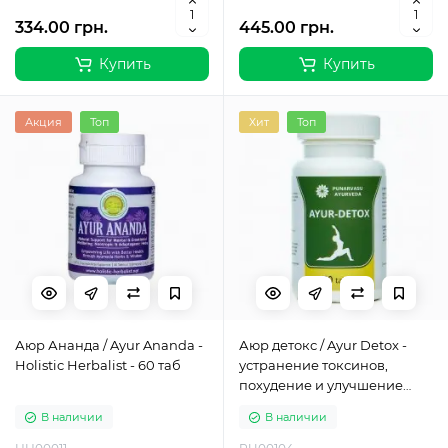
334.00 грн.
445.00 грн.
Купить
Купить
Акция
Топ
Хит
Топ
Аюр Ананда / Ayur Ananda -
Аюр детокс / Ayur Detox -
Holistic Herbalist - 60 таб
устранение токсинов,
похудение и улучшение
пищеварения - Пунарвасу -
В наличии
В наличии
60 таб