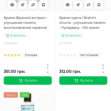
Брами (Брахми) экстракт -
Брами чурна / Brahmi
улучшение памяти,
churna - улучшение памяти
восстановление нервной
- Пунарвасу - 100 грамм
системы, омоложение -
В наличии
В наличии
Пунарвасу - 60 таб
PU00204
PU11000
3 отзыва
Нет отзывов
351.00 грн.
312.00 грн.
Купить
Купить
Акция
Топ