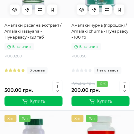
Амалаки расаяна экстракт /
Амалаки чурна (порошок) /
Amalaki rasayana -
Amalaki churna - Пунарвасу
Пунарвасу - 120 таб
- 100 гр
В наличии
В наличии
PU00200
PU00501
3 отзыва
Нет отзывов
226.00 грн.
-12 %
500.00 грн.
200.00 грн.
Купить
Купить
Хит
Топ
Хит
Топ