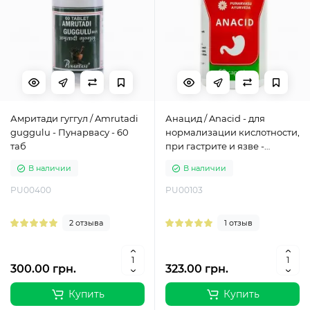
Амритади гуггул / Amrutadi
Анацид / Anacid - для
guggulu - Пунарвасу - 60
нормализации кислотности,
таб
при гастрите и язве -
Пунарвасу - 100 таб
В наличии
В наличии
PU00400
PU00103
2 отзыва
1 отзыв
300.00 грн.
323.00 грн.
Купить
Купить