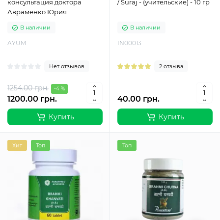
консультация доктора
/ Suraj - (учительские) - 10 гр
Авраменко Юрия
Михайловича
В наличии
В наличии
AYUM
IN00013
Нет отзывов
2 отзыва
1254.00 грн.
-4 %
1200.00 грн.
40.00 грн.
Купить
Купить
Хит
Топ
Топ