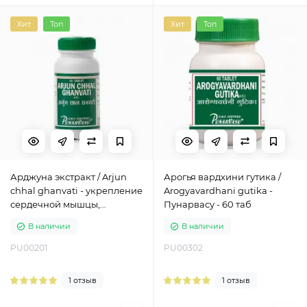
Хит
Топ
Хит
Топ
Арджуна экстракт / Arjun
Арогья вардхини гутика /
chhal ghanvati - укрепление
Arogyavardhani gutika -
сердечной мышцы,
Пунарвасу - 60 таб
кардиопротектор -
В наличии
В наличии
Пунарвасу - 120 таб
PU00201
PU00302
1 отзыв
1 отзыв