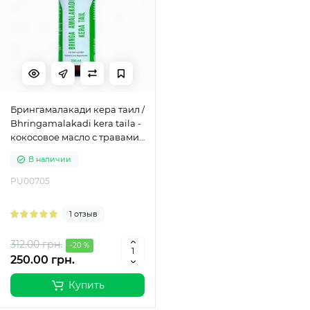
Брингамалакади кера таил /
Bhringamalakadi kera taila -
кокосовое масло с травами
для роста волос и
В наличии
охлаждения - Пунарвасу -
200 мл
PU00705
1 отзыв
312.00 грн.
-20 %
250.00 грн.
Купить