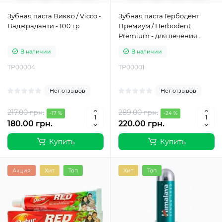
Зубная паста Викко / Vicco -
Зубная паста Гербодент
Ваджраданти - 100 гр
Премиум / Herbodent
Premium - для лечения
десен, очищения полости
В наличии
В наличии
рта - Джайкаран - 100 гр
TP00004
TP00001
Нет отзывов
Нет отзывов
217.00 грн.
289.00 грн.
-17 %
-24 %
180.00 грн.
220.00 грн.
Купить
Купить
Акция
Хит
Топ
Хит
Топ