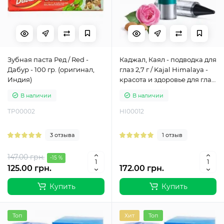
Зубная паста Ред / Red -
Каджал, Каял - подводка для
Дабур - 100 гр. (оригинал,
глаз 2,7 г / Kajal Himalaya -
Индия)
красота и здоровье для глаз
- Хималая
В наличии
В наличии
TP00002
HI00012
3 отзыва
1 отзыв
147.00 грн.
-15 %
125.00 грн.
172.00 грн.
Купить
Купить
Топ
Хит
Топ