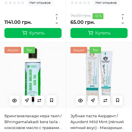
Нет отзывов
Нет отзывов
74.00 грн.
-12 %
1141.00 грн.
65.00 грн.
Купить
Купить
Акция
Топ
Акция
Топ
Брингамалакади кера таил /
Зубная паста Аюрдент /
Bhringamalakadi kera taila -
Ayurdent Mild Mint (лёгкий
кокосовое масло с травами
мятный вкус) - Махариши