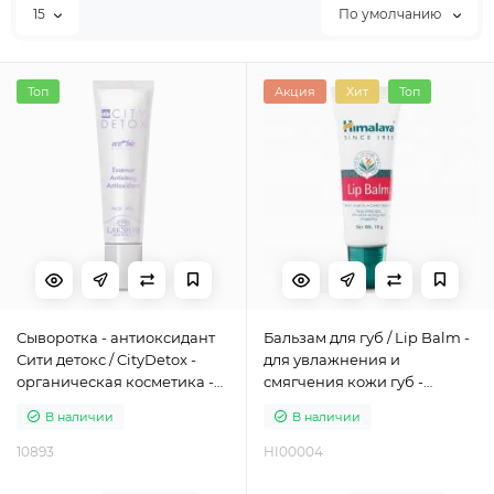
15
По умолчанию
Топ
Акция
Хит
Топ
Cыворотка - антиоксидант
Бальзам для губ / Lip Balm -
Сити детокс / CityDetox -
для увлажнения и
органическая косметика -
смягчения кожи губ -
Lakshmi - Италия
Хималая - 10 гр
В наличии
В наличии
10893
HI00004