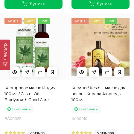
Купить
Купить
Акция
Хит
Топ
Акция
Хит
Топ
Фильтр
Касторовое масло Индия
Кесини / Kesini - масло для
100 мл / Castor Oil -
волос - Керала Аюрведа -
Baidyanath Good Care
100 мл
В наличии
В наличии
BA00025
КА00010
2 отзыва
5 отзывов