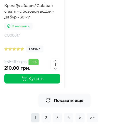
Крем Гулабари / Gulabari
cream - с розовой водой -
Дабур - 30 мл
В наличии
CO00017
1 отзыв
236.00 грн.
-11 %
210.00 грн.
Купить
Показать еще
1
2
3
4
>
>>