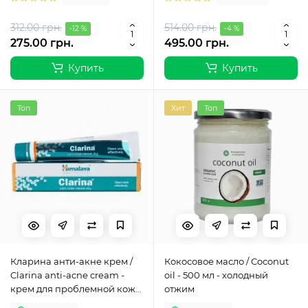
312.00 грн.
514.00 грн.
-12 %
-4 %
275.00 грн.
495.00 грн.
Купить
Купить
Топ
Хит
Топ
Кларина анти-акне крем /
Кокосовое масло / Coconut
Clarina anti-acne cream -
oil - 500 мл - холодный
крем для проблемной кожи
отжим
- Хималая - 30 гр