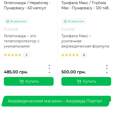
Гепатонедж / Hepatonej -
Трифала Макс / Triphala
Пунарвасу - 60 капсул
Max - Пунарвасу - 120 таб.
В наличии
В наличии
PU00108
PU00132
Гепатонедж – это
Трифала Макс –
гепатопротектор с
усиленная
уникальными
аюрведическая формула
свойствами,
с экстрактами гудучи и
3
6
оказывающими
розы для комплексного
благотворное влияние на
очищения..
рабо..
485.00 грн.
500.00 грн.
Купить
Купить
Аюрведический магазин - Аюрведа Портал