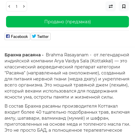
Продано (предзаказ)
Facebook
Twitter
Брахма расаяна -
Brahma Rasayanam - от легендарной
индийской компании Arya Vaidya Sala (Kottakkal) — это
классический аюрведический препарат категории
"Расаяна" (направленный на омоложение), созданный
для питания нервной ткани (медха дхату) и укрепления
всего организма. Это мощный травяной джем (лехьям),
который веками использовался для поддержания
ясности ума, остроты памяти и жизненной силы.
В состав Брахма расаяны производителя Коттакал
входит более 40 тщательно подобранных трав, включая
амлу, шатавари, валмиканд (мумиё) и шафран,
приготовленных на основе меда и топленого масла гхи.
Это не просто БАД, а полноценное терапевтическое