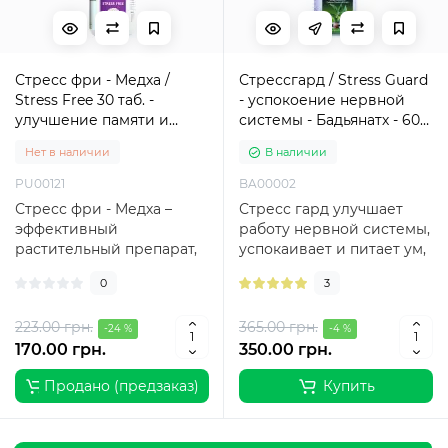
Стресс фри - Медха /
Стрессгард / Stress Guard
Stress Free 30 таб. -
- успокоение нервной
улучшение памяти и
системы - Бадьянатх - 60
баланс нервной системы
капсул
Нет в наличии
В наличии
- Пунарвасу
PU00121
BA00002
Стресс фри - Медха –
Стресс гард улучшает
эффективный
работу нервной системы,
растительный препарат,
успокаивает и питает ум,
способствующий
способствует
0
3
улучшению памяти,
спокойному, здоро..
развивающий..
223.00 грн.
365.00 грн.
-24 %
-4 %
170.00 грн.
350.00 грн.
Продано (предзаказ)
Купить