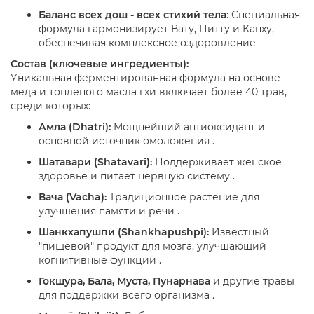
Баланс всех дош - всех стихий тела
: Специальная
формула гармонизирует Вату, Питту и Капху,
обеспечивая комплексное оздоровление
Состав (ключевые ингредиенты):
Уникальная ферментированная формула на основе
меда и топленого масла гхи включает более 40 трав,
среди которых:
Амла (Dhatri):
Мощнейший антиоксидант и
основной источник омоложения .
Шатавари (Shatavari):
Поддерживает женское
здоровье и питает нервную систему .
Вача (Vacha):
Традиционное растение для
улучшения памяти и речи .
Шанкхапушпи (Shankhapushpi):
Известный
"пищевой" продукт для мозга, улучшающий
когнитивные функции .
Гокшура, Бала, Муста, Пунарнава
и другие травы
для поддержки всего организма .